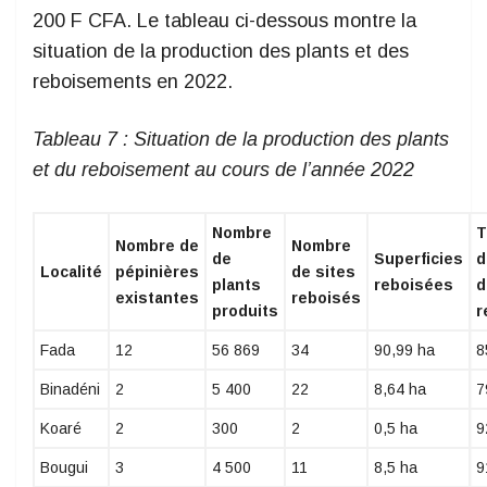
200 F CFA. Le tableau ci-dessous montre la
situation de la production des plants et des
reboisements en 2022.
Tableau
7
: Situation de la production des plants
et du reboisement au cours de l’année 2022
Nombre
T
Nombre de
Nombre
de
Superficies
d
Localité
pépinières
de sites
plants
reboisées
d
existantes
reboisés
produits
r
Fada
12
56 869
34
90,99 ha
8
Binadéni
2
5 400
22
8,64 ha
7
Koaré
2
300
2
0,5 ha
9
Bougui
3
4 500
11
8,5 ha
9