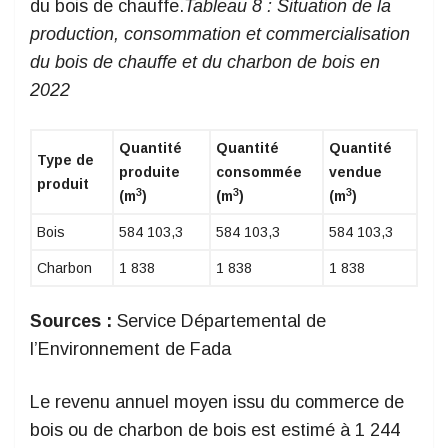
du bois de chauffe.
Tableau
8
: Situation de la
production, consommation et commercialisation
du bois de chauffe et du charbon de bois en
2022
Quantité
Quantité
Quantité
Type de
produite
consommée
vendue
produit
3
3
3
(m
)
(m
)
(m
)
Bois
584 103,3
584 103,3
584 103,3
Charbon
1 838
1 838
1 838
Sources :
Service Départemental de
l’Environnement de Fada
Le revenu annuel moyen issu du commerce de
bois ou de charbon de bois est esti
mé à 1 244